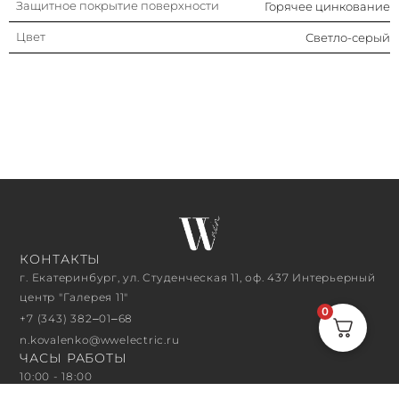
Защитное покрытие поверхности
Горячее цинкование
Цвет
Светло-серый
КОНТАКТЫ
г. Екатеринбург, ул. Студенческая 11, оф. 437 Интерьерный
центр "Галерея 11"
0
+7 (343) 382‒01‒68
n.kovalenko@wwelectric.ru
ЧАСЫ РАБОТЫ
10:00 - 18:00
ПОДПИСАТЬСЯ НА РАССЫЛКУ