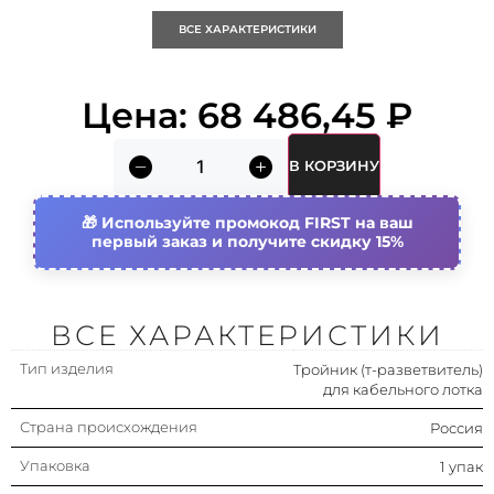
ВСЕ ХАРАКТЕРИСТИКИ
Подходит для обеспеч.
Нет
целостности цепи
(огнестойкость)
Цена:
68 486,45
₽
Тип бокового профиля
Профиль (открытый)
В КОРЗИНУ
Симметричная модель
Да
Используйте промокод FIRST на ваш
Исполнение для больших
Нет
первый заказ и получите скидку 15%
расстояний (усиленный)
Высота лестничного лотка
80 мм
(боковой стенки)
ВСЕ ХАРАКТЕРИСТИКИ
Ширина лестничного лотка
500 мм
Тип изделия
Тройник (т-разветвитель)
Внутр. радиус
для кабельного лотка
600 мм
Страна происхождения
Россия
Материал
Сталь
Упаковка
1 упак