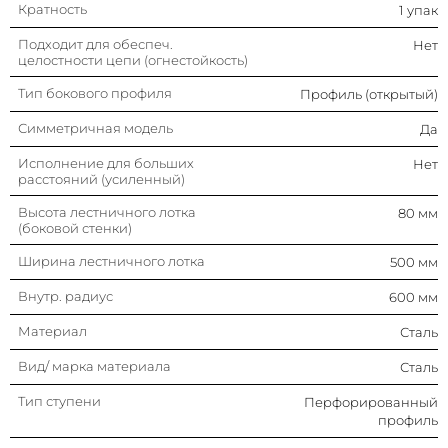
Вид/ марка материала
Сталь
Кратность
1 упак
Подходит для обеспеч.
Нет
Тип ступени
Перфорированный
целостности цепи (огнестойкость)
профиль
Тип бокового профиля
Профиль (открытый)
Защитное покрытие поверхности
Горячее цинкование
Симметричная модель
Да
Цвет
Светло-серый
Исполнение для больших
Нет
расстояний (усиленный)
Высота лестничного лотка
80 мм
(боковой стенки)
Ширина лестничного лотка
500 мм
Внутр. радиус
600 мм
Материал
Сталь
Вид/ марка материала
Сталь
Тип ступени
Перфорированный
профиль