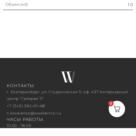
Объем (м3)
1.0
КОНТАКТЫ
г. Екатеринбург, ул. Студенческая 11, оф. 437 Интерьерный
центр "Галерея 11"
0
+7 (343) 382‒01‒68
n.kovalenko@wwelectric.ru
ЧАСЫ РАБОТЫ
10:00 - 18:00
ПОДПИСАТЬСЯ НА РАССЫЛКУ