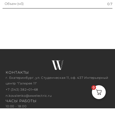
Объем (м3)
0.7
КОНТАКТЫ
г. Екатеринбург, ул. Студенческая 11, оф. 437 Интерьерный
центр "Галерея 11"
0
+7 (343) 382‒01‒68
n.kovalenko@wwelectric.ru
ЧАСЫ РАБОТЫ
10:00 - 18:00
ПОДПИСАТЬСЯ НА РАССЫЛКУ