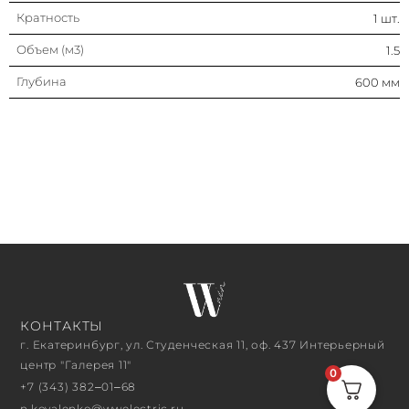
Кратность
1 шт.
Объем (м3)
1.5
Глубина
600 мм
КОНТАКТЫ
г. Екатеринбург, ул. Студенческая 11, оф. 437 Интерьерный
центр "Галерея 11"
0
+7 (343) 382‒01‒68
n.kovalenko@wwelectric.ru