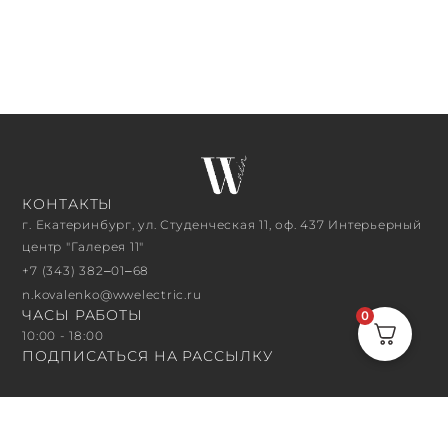
КОНТАКТЫ
г. Екатеринбург, ул. Студенческая 11, оф. 437 Интерьерный
центр "Галерея 11"
+7 (343) 382‒01‒68
n.kovalenko@wwelectric.ru
ЧАСЫ РАБОТЫ
0
10:00 - 18:00
ПОДПИСАТЬСЯ НА РАССЫЛКУ