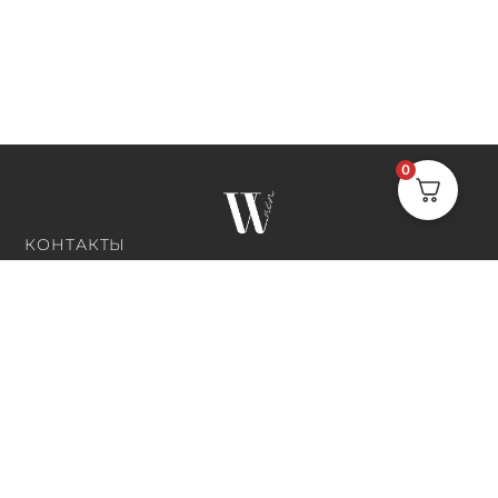
0
КОНТАКТЫ
г. Екатеринбург, ул. Студенческая 11, оф. 437 Интерьерный
центр "Галерея 11"
+7 (343) 382‒01‒68
n.kovalenko@wwelectric.ru
ЧАСЫ РАБОТЫ
10:00 - 18:00
ПОДПИСАТЬСЯ НА РАССЫЛКУ