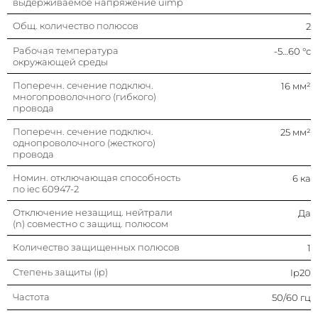
выдерживаемое напряжение uimp
Номин. напряжение
230 в
Общ. количество полюсов
2
Номин. ток
4 а
Рабочая температура
-5…60 °c
окружающей среды
Глубина установочная (встраив.)
45 мм
Поперечн. сечение подключ.
16 мм²
многопроволочного (гибкого)
провода
Тип напряжения
Ac (перемен.)
Поперечн. сечение подключ.
25 мм²
однопроволочного (жесткого)
провода
Номин. отключающая способность
6 ка
по iec 60947-2
Отключение незащищ. нейтрали
Да
(n) совместно с защищ. полюсом
Количество защищенных полюсов
1
Степень защиты (ip)
Ip20
Частота
50/60 гц