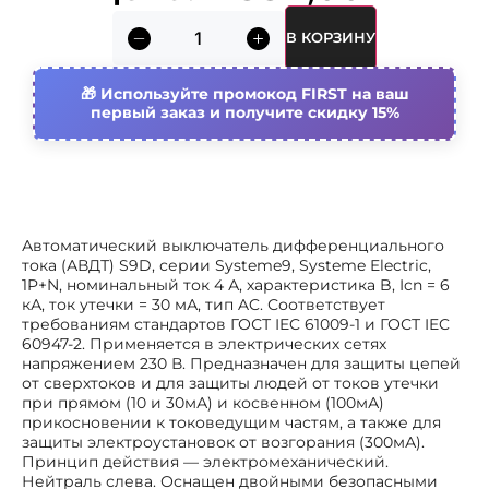
uimp
Общ. количество полюсов
В КОРЗИНУ
2
Рабочая температура
Используйте промокод FIRST на ваш
-5…60 °c
окружающей среды
первый заказ и получите скидку 15%
Поперечн. сечение подключ.
16 мм²
многопроволочного (гибкого)
провода
Поперечн. сечение подключ.
25 мм²
однопроволочного (жесткого)
Автоматический выключатель дифференциального
провода
тока (АВДТ) S9D, серии Systeme9, Systeme Electric,
1P+N, номинальный ток 4 А, характеристика B, Icn = 6
Номин. отключающая
6 ка
кА, ток утечки = 30 мА, тип AC. Соответствует
способность по iec 60947-2
требованиям стандартов ГОСТ IEC 61009-1 и ГОСТ IEC
60947-2. Применяется в электрических сетях
Отключение незащищ. нейтрали
Да
(n) совместно с защищ. полюсом
напряжением 230 В. Предназначен для защиты цепей
от сверхтоков и для защиты людей от токов утечки
Количество защищенных
1
при прямом (10 и 30мА) и косвенном (100мА)
полюсов
прикосновении к токоведущим частям, а также для
защиты электроустановок от возгорания (300мА).
Степень защиты (ip)
Ip20
Принцип действия — электромеханический.
Нейтраль слева. Оснащен двойными безопасными