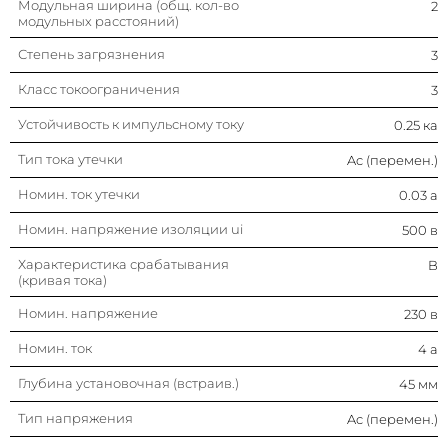
Модульная ширина (общ. кол-во
2
модульных расстояний)
Степень загрязнения
3
Класс токоограничения
3
Устойчивость к импульсному току
0.25 ка
Тип тока утечки
Ac (перемен.)
Номин. ток утечки
0.03 а
Номин. напряжение изоляции ui
500 в
Характеристика срабатывания
B
(кривая тока)
Номин. напряжение
230 в
Номин. ток
4 а
Глубина установочная (встраив.)
45 мм
Тип напряжения
Ac (перемен.)