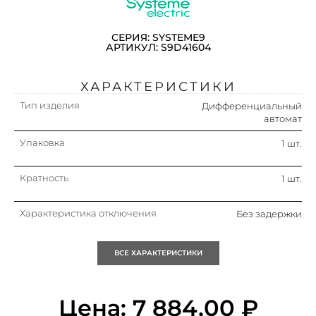
СЕРИЯ: SYSTEME9
АРТИКУЛ: S9D41604
ХАРАКТЕРИСТИКИ
Тип изделия
Дифференциальный
автомат
Упаковка
1 шт.
Кратность
1 шт.
Характеристика отключения
Без задержки
Номин. отключающая
6 ка
ВСЕ ХАРАКТЕРИСТИКИ
способность при коротком
замыкании icn по en 61009-1
Номинальное импульсное
4 кв
Цена:
7 884,00
₽
выдерживаемое напряжение