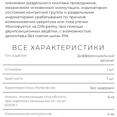
клеммами раздельного монтажа проводников,
Частота
50/60 гц
механизмом мгновенной коммутации, индикатором
состояния контактной группы и раздельными
индикаторами срабатывания по причине
Модульная ширина (общ. кол-во
2
возникновения сверхтока или тока утечки.
модульных расстояний)
Монтируется на DIN-рейку при помощи
Степень загрязнения
3
двухпозиционных защёлок, с возможностью
демонтажа без снятия шины PIN.
Класс токоограничения
3
ВСЕ ХАРАКТЕРИСТИКИ
Тип изделия
Дифференциальный
Устойчивость к импульсному току
0.25 ка
автомат
Упаковка
Тип тока утечки
1 шт.
Ac (перемен.)
Кратность
1 шт.
Номин. ток утечки
0.03 а
Характеристика отключения
Без задержки
Номин. напряжение изоляции ui
500 в
Номин. отключающая способность
6 ка
при коротком замыкании icn по en
61009-1
Характеристика срабатывания
B
(кривая тока)
Номинальное импульсное
4 кв