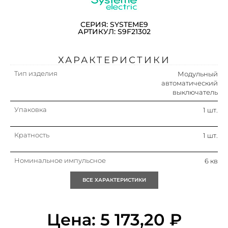
СЕРИЯ: SYSTEME9
АРТИКУЛ: S9F21302
ХАРАКТЕРИСТИКИ
Тип изделия
Модульный
автоматический
выключатель
Упаковка
1 шт.
Кратность
1 шт.
Номинальное импульсное
6 кв
выдерживаемое напряжение
uimp
ВСЕ ХАРАКТЕРИСТИКИ
Номин. отключающая
10 ка
способность при коротком
замыкании icu iec 60947-2 при
Цена:
5 173,20
₽
400 в