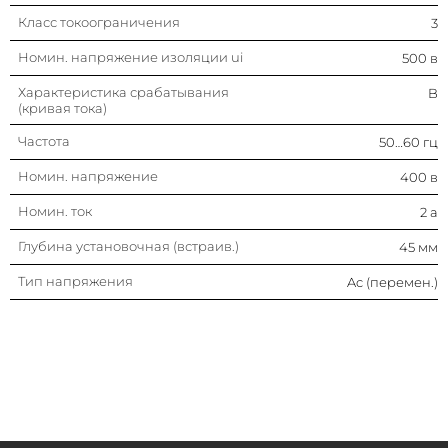
Класс токоограничения
3
Номин. напряжение изоляции ui
500 в
Характеристика срабатывания
B
(кривая тока)
Частота
50…60 гц
Номин. напряжение
400 в
Номин. ток
2 а
Глубина установочная (встраив.)
45 мм
Тип напряжения
Ac (перемен.)