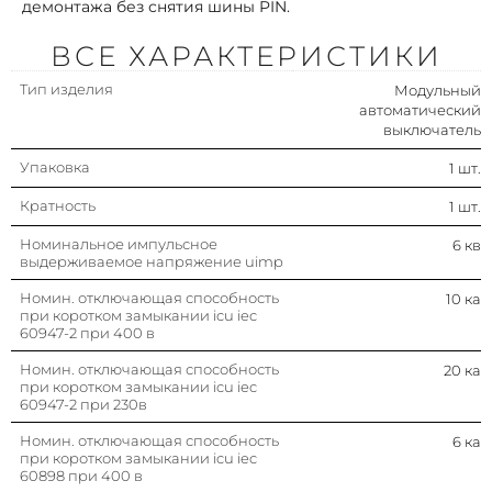
демонтажа без снятия шины PIN.
Номин. отключающая
6 ка
способность
ВСЕ ХАРАКТЕРИСТИКИ
Количество защищенных
3
полюсов
Тип изделия
Модульный
автоматический
Степень защиты (ip)
Ip20
выключатель
Упаковка
1 шт.
Модульная ширина (общ. кол-во
3
модульных расстояний)
Кратность
1 шт.
Степень загрязнения
3
Номинальное импульсное
6 кв
выдерживаемое напряжение uimp
Класс токоограничения
3
Номин. отключающая способность
10 ка
при коротком замыкании icu iec
60947-2 при 400 в
Номин. напряжение изоляции ui
500 в
Номин. отключающая способность
20 ка
при коротком замыкании icu iec
Характеристика срабатывания
B
60947-2 при 230в
(кривая тока)
Номин. отключающая способность
6 ка
Частота
50…60 гц
при коротком замыкании icu iec
60898 при 400 в