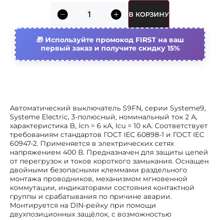
Номин. отключающая
20 ка
способность при коротком
В КОРЗИНУ
замыкании icu iec 60947-2 при
230в
Используйте промокод FIRST на ваш
Номин. отключающая
6 ка
первый заказ и получите скидку 15%
способность при коротком
замыкании icu iec 60898 при 400
в
Общ. количество полюсов
3
Автоматический выключатель S9FN, серии Systeme9,
Возможна дополнит.
Да
Systeme Electric, 3-полюсный, номинальный ток 2 А,
комплектация
характеристика B, Icn = 6 кА, Icu = 10 кА. Соответствует
требованиям стандартов ГОСТ IEC 60898-1 и ГОСТ IEC
Рабочая температура
-35…70 °c
60947-2. Применяется в электрических сетях
окружающей среды
напряжением 400 В. Предназначен для защиты цепей
Поперечн. сечение подключ.
1…16 мм²
от перегрузок и токов короткого замыкания. Оснащен
многопроволочного (гибкого)
двойными безопасными клеммами раздельного
провода
монтажа проводников, механизмом мгновенной
коммутации, индикаторами состояния контактной
Поперечн. сечение подключ.
1…25 мм²
группы и срабатывания по причине аварии.
однопроволочного (жесткого)
Монтируется на DIN-рейку при помощи
провода
двухпозиционных защёлок, с возможностью