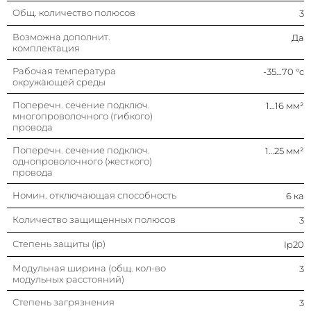
Номин. напряжение
400 в
Общ. количество полюсов
3
Возможна дополнит.
Да
Номин. ток
2 а
комплектация
Рабочая температура
-35…70 °c
Глубина установочная (встраив.)
45 мм
окружающей среды
Поперечн. сечение подключ.
1…16 мм²
Тип напряжения
Ac (перемен.)
многопроволочного (гибкого)
провода
Поперечн. сечение подключ.
1…25 мм²
однопроволочного (жесткого)
провода
Номин. отключающая способность
6 ка
Количество защищенных полюсов
3
Степень защиты (ip)
Ip20
Модульная ширина (общ. кол-во
3
модульных расстояний)
Степень загрязнения
3