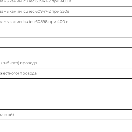
амыкании icu iec 60947-2 при 400 в
Количество защищенных полюсов
амыкании icu iec 60947-2 при 230в
Степень защиты (ip)
амыкании icu iec 60898 при 400 в
Модульная ширина (общ. кол-во модульных
расстояний)
Степень загрязнения
(гибкого) провода
Класс токоограничения
жесткого) провода
Номин. напряжение изоляции ui
Характеристика срабатывания (кривая тока)
Частота
тояний)
Номин. напряжение