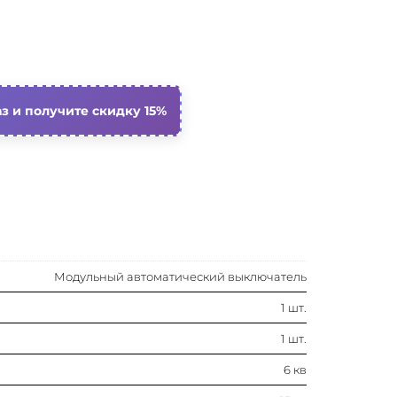
15 ка
30 ка
10 ка
з и получите скидку 15%
4
Да
-35…70 °c
Модульный автоматический выключатель
1…16 мм²
1 шт.
1…25 мм²
1 шт.
10 ка
6 кв