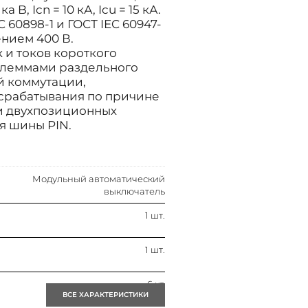
, Icn = 10 кА, Icu = 15 кА.
 60898-1 и ГОСТ IEC 60947-
нием 400 В.
 и токов короткого
клеммами раздельного
й коммутации,
 срабатывания по причине
и двухпозиционных
я шины PIN.
Модульный автоматический
выключатель
1 шт.
1 шт.
6 кв
ВСЕ ХАРАКТЕРИСТИКИ