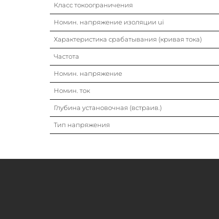
Класс токоограничения
Номин. напряжение изоляции ui
Характеристика срабатывания (кривая тока)
Частота
Номин. напряжение
Номин. ток
Глубина установочная (встраив.)
Тип напряжения