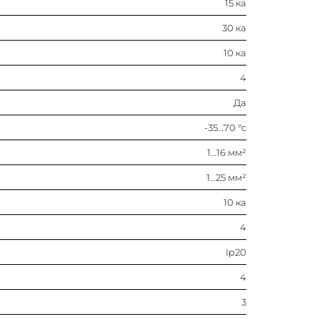
15 ка
4
30 ка
Ip20
10 ка
4
4
Да
3
-35…70 °c
1…16 мм²
3
1…25 мм²
500 в
10 ка
B
4
Ip20
50…60 гц
4
400 в
3