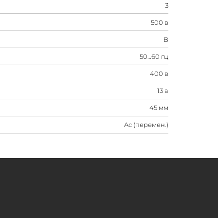
3
13 а
500 в
45 мм
B
50…60 гц
Ac (перемен.)
400 в
13 а
45 мм
Ac (перемен.)