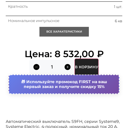
Кратность
1 шт.
Номинальное импульсное
6 кв
выдерживаемое напряжение
uimp
ВСЕ ХАРАКТЕРИСТИКИ
Номин. отключающая
15 ка
способность при коротком
замыкании icu iec 60947-2 при
Цена:
8 532,00
₽
400 в
Номин. отключающая
30 ка
способность при коротком
В КОРЗИНУ
замыкании icu iec 60947-2 при
230в
Используйте промокод FIRST на ваш
Номин. отключающая
10 ка
первый заказ и получите скидку 15%
способность при коротком
замыкании icu iec 60898 при 400
в
Общ. количество полюсов
4
Автоматический выключатель S9FH, серии Systeme9,
Возможна дополнит.
Да
Systeme Electric, 4-полюсный, номинальный ток 20 А,
комплектация