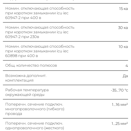
Класс токоограничения
3
Номин. отключающая способность
15 ка
при коротком замыкании icu iec
60947-2 при 400 в
Номин. напряжение изоляции ui
500 в
Номин. отключающая способность
30 ка
при коротком замыкании icu iec
Характеристика срабатывания
C
60947-2 при 230в
(кривая тока)
Номин. отключающая способность
10 ка
Частота
50…60 гц
при коротком замыкании icu iec
60898 при 400 в
Номин. напряжение
400 в
Общ. количество полюсов
4
Возможна дополнит.
Да
Номин. ток
20 а
комплектация
Рабочая температура
-35…70 °c
Глубина установочная (встраив.)
45 мм
окружающей среды
Поперечн. сечение подключ.
1…16 мм²
Тип напряжения
Ac (перемен.)
многопроволочного (гибкого)
провода
Поперечн. сечение подключ.
1…25 мм²
однопроволочного (жесткого)