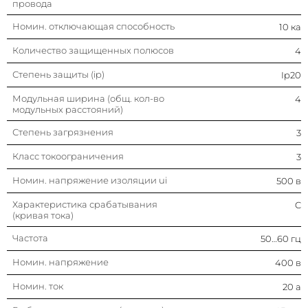
провода
Номин. отключающая способность
10 ка
Количество защищенных полюсов
4
Степень защиты (ip)
Ip20
Модульная ширина (общ. кол-во
4
модульных расстояний)
Степень загрязнения
3
Класс токоограничения
3
Номин. напряжение изоляции ui
500 в
Характеристика срабатывания
C
(кривая тока)
Частота
50…60 гц
Номин. напряжение
400 в
Номин. ток
20 а