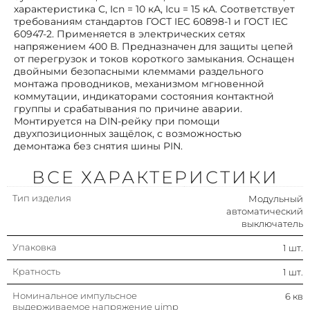
характеристика C, Icn = 10 кА, Icu = 15 кА. Соответствует
требованиям стандартов ГОСТ IEC 60898-1 и ГОСТ IEC
Рабочая температура
-35…70 °c
60947-2. Применяется в электрических сетях
окружающей среды
напряжением 400 В. Предназначен для защиты цепей
Поперечн. сечение подключ.
1…16 мм²
от перегрузок и токов короткого замыкания. Оснащен
многопроволочного (гибкого)
двойными безопасными клеммами раздельного
провода
монтажа проводников, механизмом мгновенной
коммутации, индикаторами состояния контактной
Поперечн. сечение подключ.
1…25 мм²
группы и срабатывания по причине аварии.
однопроволочного (жесткого)
Монтируется на DIN-рейку при помощи
провода
двухпозиционных защёлок, с возможностью
демонтажа без снятия шины PIN.
Номин. отключающая
10 ка
способность
ВСЕ ХАРАКТЕРИСТИКИ
Количество защищенных
4
полюсов
Тип изделия
Модульный
автоматический
Степень защиты (ip)
Ip20
выключатель
Упаковка
1 шт.
Модульная ширина (общ. кол-во
4
модульных расстояний)
Кратность
1 шт.
Степень загрязнения
3
Номинальное импульсное
6 кв
выдерживаемое напряжение uimp