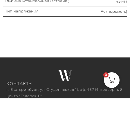
Глубина установочная (встраив.)
45 мм
Тип напряжения
Ac (перемен.)
0
КОНТАКТЫ
г. Екатеринбург, ул. Студенческая 11, оф. 437 Интерьерный
центр "Галерея 11"
+7 (343) 382‒01‒68
n.kovalenko@wwelectric.ru
ЧАСЫ РАБОТЫ
10:00 - 18:00
ПОДПИСАТЬСЯ НА РАССЫЛКУ