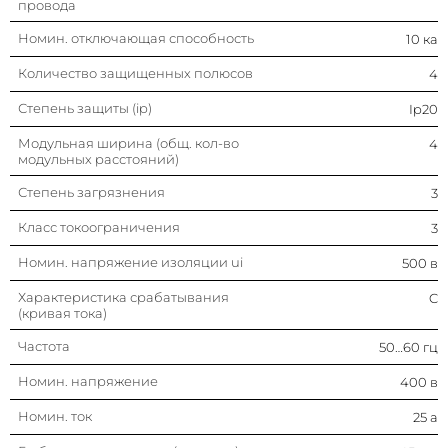
провода
Номин. отключающая способность
10 ка
Количество защищенных полюсов
4
Степень защиты (ip)
Ip20
Модульная ширина (общ. кол-во
4
модульных расстояний)
Степень загрязнения
3
Класс токоограничения
3
Номин. напряжение изоляции ui
500 в
Характеристика срабатывания
C
(кривая тока)
Частота
50…60 гц
Номин. напряжение
400 в
Номин. ток
25 а