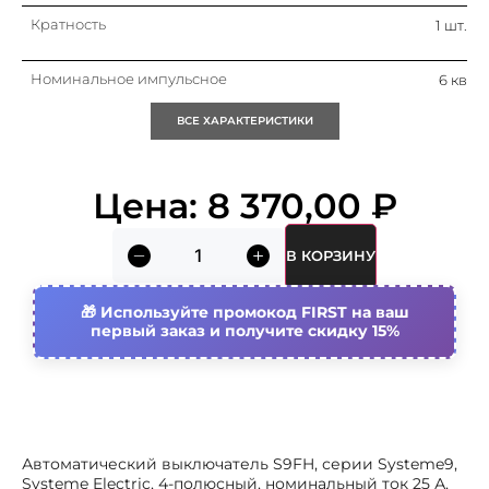
Кратность
1 шт.
Номинальное импульсное
6 кв
выдерживаемое напряжение
uimp
ВСЕ ХАРАКТЕРИСТИКИ
Номин. отключающая
15 ка
способность при коротком
замыкании icu iec 60947-2 при
Цена:
8 370,00
₽
400 в
Номин. отключающая
30 ка
способность при коротком
В КОРЗИНУ
замыкании icu iec 60947-2 при
230в
Используйте промокод FIRST на ваш
Номин. отключающая
10 ка
первый заказ и получите скидку 15%
способность при коротком
замыкании icu iec 60898 при 400
в
Общ. количество полюсов
4
Автоматический выключатель S9FH, серии Systeme9,
Возможна дополнит.
Да
Systeme Electric, 4-полюсный, номинальный ток 25 А,
комплектация