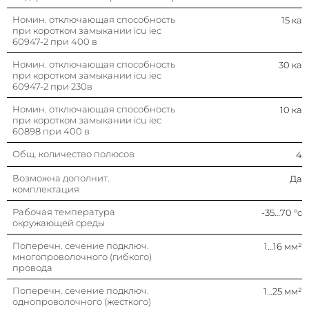
Класс токоограничения
3
Номин. отключающая способность
15 ка
при коротком замыкании icu iec
60947-2 при 400 в
Номин. напряжение изоляции ui
500 в
Номин. отключающая способность
30 ка
при коротком замыкании icu iec
Характеристика срабатывания
C
60947-2 при 230в
(кривая тока)
Номин. отключающая способность
10 ка
Частота
50…60 гц
при коротком замыкании icu iec
60898 при 400 в
Номин. напряжение
400 в
Общ. количество полюсов
4
Возможна дополнит.
Да
Номин. ток
25 а
комплектация
Рабочая температура
-35…70 °c
Глубина установочная (встраив.)
45 мм
окружающей среды
Поперечн. сечение подключ.
1…16 мм²
Тип напряжения
Ac (перемен.)
многопроволочного (гибкого)
провода
Поперечн. сечение подключ.
1…25 мм²
однопроволочного (жесткого)