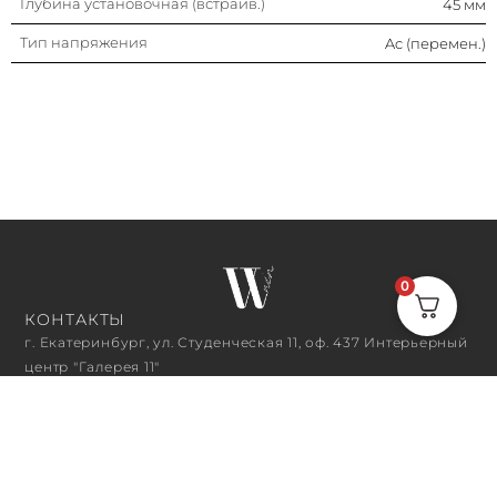
Глубина установочная (встраив.)
45 мм
Тип напряжения
Ac (перемен.)
0
КОНТАКТЫ
г. Екатеринбург, ул. Студенческая 11, оф. 437 Интерьерный
центр "Галерея 11"
+7 (343) 382‒01‒68
n.kovalenko@wwelectric.ru
ЧАСЫ РАБОТЫ
10:00 - 18:00
ПОДПИСАТЬСЯ НА РАССЫЛКУ