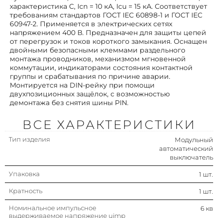
характеристика C, Icn = 10 кА, Icu = 15 кА. Соответствует
требованиям стандартов ГОСТ IEC 60898-1 и ГОСТ IEC
Рабочая температура
-35…70 °c
60947-2. Применяется в электрических сетях
окружающей среды
напряжением 400 В. Предназначен для защиты цепей
Поперечн. сечение подключ.
1…16 мм²
от перегрузок и токов короткого замыкания. Оснащен
многопроволочного (гибкого)
двойными безопасными клеммами раздельного
провода
монтажа проводников, механизмом мгновенной
коммутации, индикаторами состояния контактной
Поперечн. сечение подключ.
1…25 мм²
группы и срабатывания по причине аварии.
однопроволочного (жесткого)
Монтируется на DIN-рейку при помощи
провода
двухпозиционных защёлок, с возможностью
демонтажа без снятия шины PIN.
Номин. отключающая
10 ка
способность
ВСЕ ХАРАКТЕРИСТИКИ
Количество защищенных
4
полюсов
Тип изделия
Модульный
автоматический
Степень защиты (ip)
Ip20
выключатель
Упаковка
1 шт.
Модульная ширина (общ. кол-во
4
модульных расстояний)
Кратность
1 шт.
Степень загрязнения
3
Номинальное импульсное
6 кв
выдерживаемое напряжение uimp