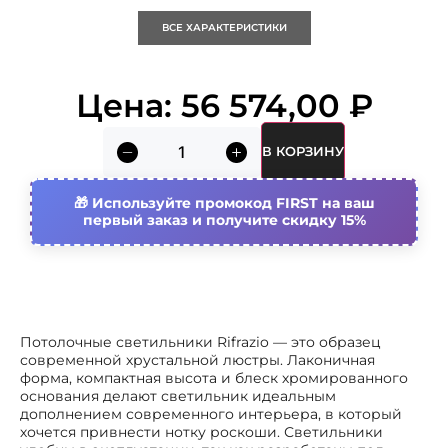
Объем (м3)
0.08
ВСЕ ХАРАКТЕРИСТИКИ
Специальное применение
Бытовое (интерьерное)
освещение
Цена:
56 574,00
₽
Подходит для монтажа на
Да
потолке
В КОРЗИНУ
Подходит для монтажа на стену
Нет
Используйте промокод FIRST на ваш
первый заказ и получите скидку 15%
Степень защиты (ip)
Ip20
Номин. напряжение
220 в
Упаковка
1 шт.
Потолочные светильники Rifrazio — это образец
современной хрустальной люстры. Лаконичная
Высота/глубина
150 мм
форма, компактная высота и блеск хромированного
основания делают светильник идеальным
дополнением современного интерьера, в который
Тип лампы
Лампа накаливания
хочется привнести нотку роскоши. Светильники