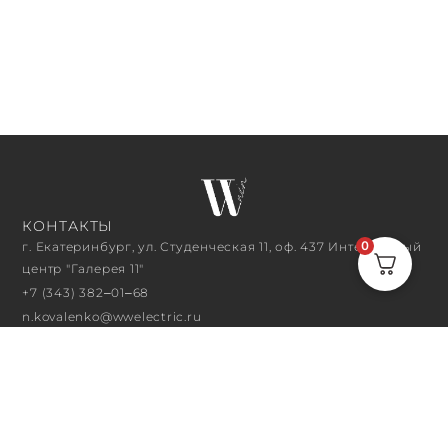
КОНТАКТЫ
0
г. Екатеринбург, ул. Студенческая 11, оф. 437 Интерьерный
центр "Галерея 11"
+7 (343) 382‒01‒68
n.kovalenko@wwelectric.ru
ЧАСЫ РАБОТЫ
10:00 - 18:00
ПОДПИСАТЬСЯ НА РАССЫЛКУ