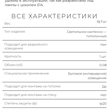
удобны в эксплуатации, так как разработаны под
лампы с цоколем Е14.
Подходит для ламп мощностью
40 вт
ВСЕ ХАРАКТЕРИСТИКИ
С датчиком движения
Нет
19,7 кг
Вес
Тип напряжения
Ac (перемен.)
Тип изделия
Светильник настенно —
потолочный
Цоколь (патрон) лампы
E14
Подходит для аварийного
Нет
освещения
Наруж. диаметр
815 мм
Кратность
1 шт.
Объем (м3)
0.08
Подходит для монтажа на
Да
поверхность (накладной)
Специальное применение
Бытовое (интерьерное)
освещение
Подходит для встроенного
Нет
монтажа
Подходит для монтажа на потолке
Да
Подходит для подвесного
Нет
Подходит для монтажа на стену
Нет
монтажа
Степень защиты (ip)
Ip20