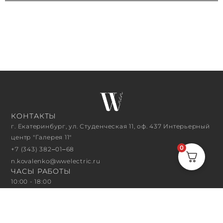
КОНТАКТЫ
г. Екатеринбург, ул. Студенческая 11, оф. 437 Интерьерный
центр "Галерея 11"
0
+7 (343) 382‒01‒68
n.kovalenko@wwelectric.ru
ЧАСЫ РАБОТЫ
10:00 - 18:00
ПОДПИСАТЬСЯ НА РАССЫЛКУ