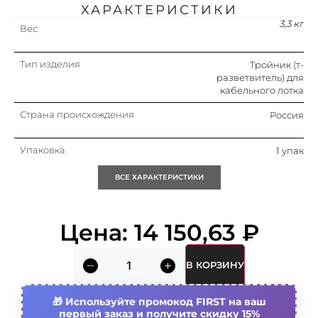
ХАРАКТЕРИСТИКИ
3,3 кг
Вес
Тип изделия
Тройник (т-
разветвитель) для
кабельного лотка
Страна происхождения
Россия
Упаковка
1 упак
ВСЕ ХАРАКТЕРИСТИКИ
Кратность
1 упак
Объем (м3)
0.009
Цена:
14 150,63
₽
Высота кабельного лотка
50 мм
В КОРЗИНУ
Ширина кабельного лотка
150 мм
Используйте промокод FIRST на ваш
первый заказ и получите скидку 15%