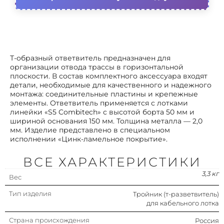
Вид/ марка материала
Сталь оцинкованная
Толщина материала
2 мм
Защитное покрытие поверхности
Непрерывное
Т-образный ответвитель предназначен для
гальваническое цинк-
организации отвода трассы в горизонтальной
алюминиевое
плоскости. В состав комплектного аксессуара входят
покрытие
детали, необходимые для качественного и надежного
монтажа: соединительные пластины и крепежные
Модель/исполнение
С соединит. разъемом в
элементы. Ответвитель применяется с лотками
комплекте
линейки «S5 Combitech» с высотой борта 50 мм и
шириной основания 150 мм. Толщина металла — 2,0
Цвет
Серый
мм. Изделие представлено в специальном
исполнении «Цинк-ламельное покрытие».
Материал
Сталь
ВСЕ ХАРАКТЕРИСТИКИ
3,3 кг
Вес
Тип изделия
Тройник (т-разветвитель)
для кабельного лотка
Страна происхождения
Россия