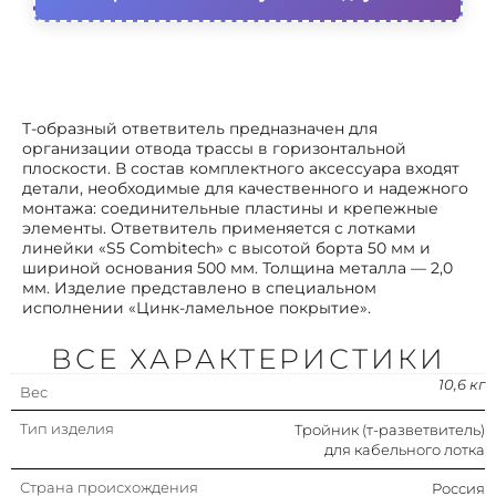
Вид/ марка материала
Сталь оцинкованная
Толщина материала
2 мм
Защитное покрытие поверхности
Непрерывное
Т-образный ответвитель предназначен для
гальваническое цинк-
организации отвода трассы в горизонтальной
алюминиевое
плоскости. В состав комплектного аксессуара входят
покрытие
детали, необходимые для качественного и надежного
монтажа: соединительные пластины и крепежные
Модель/исполнение
С соединит. разъемом в
элементы. Ответвитель применяется с лотками
комплекте
линейки «S5 Combitech» с высотой борта 50 мм и
шириной основания 500 мм. Толщина металла — 2,0
Цвет
Серый
мм. Изделие представлено в специальном
исполнении «Цинк-ламельное покрытие».
Материал
Сталь
ВСЕ ХАРАКТЕРИСТИКИ
10,6 кг
Вес
Тип изделия
Тройник (т-разветвитель)
для кабельного лотка
Страна происхождения
Россия