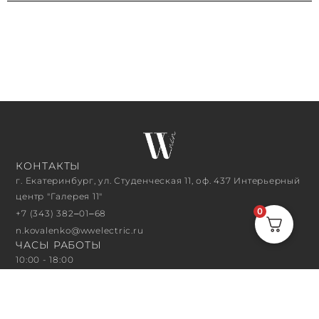
КОНТАКТЫ
г. Екатеринбург, ул. Студенческая 11, оф. 437 Интерьерный
центр "Галерея 11"
0
+7 (343) 382‒01‒68
n.kovalenko@wwelectric.ru
ЧАСЫ РАБОТЫ
10:00 - 18:00
ПОДПИСАТЬСЯ НА РАССЫЛКУ