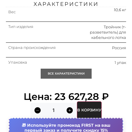
ХАРАКТЕРИСТИКИ
10,6 кг
Вес
Тип изделия
Тройник (т-
разветвитель) для
кабельного лотка
Страна происхождения
Россия
Упаковка
1 упак
ВСЕ ХАРАКТЕРИСТИКИ
Кратность
1 упак
Объем (м3)
0.03
Цена:
23 627,28
₽
Высота кабельного лотка
50 мм
В КОРЗИНУ
Ширина кабельного лотка
500 мм
Используйте промокод FIRST на ваш
первый заказ и получите скидку 15%