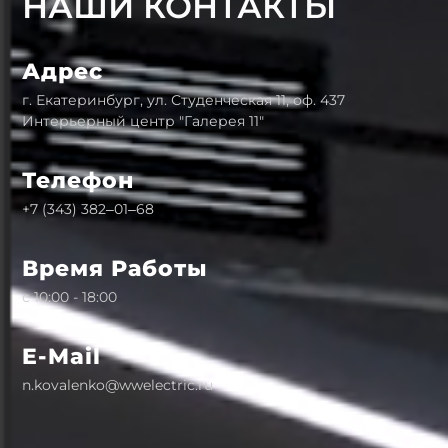
НАШИ КОНТАКТЫ
Адрес
г. Екатеринбург, ул. Студенческая 11, оф. 437
Интерьерный центр "Галерея 11"
Телефон
+7 (343) 382‒01‒68
Время Работы
с 10:00 - 18:00
E-Mail
n.kovalenko@wwelectric.ru