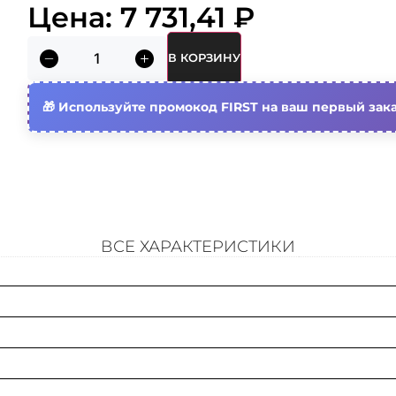
Кратность
Цена:
7 731,41
₽
Nato монтажные отверстия
В КОРЗИНУ
Высота кабельного лотка
Используйте промокод FIRST на ваш первый зака
Ширина кабельного лотка
Материал
Вид/ марка материала
ВСЕ ХАРАКТЕРИСТИКИ
Страна происхождения
Модель/исполнение
Толщина материала