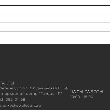
ТАКТЫ
атеринбург, ул. Студенческая 11, оф.
ЧАСЫ РАБОТЫ
Интерьерный центр "Галерея 11"
10:00 - 18:00
43) 382‒01‒68
valenko@wwelectric.ru