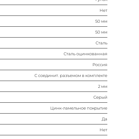
Серый
Нет
Цинк-ламельное покрытие
50 мм
50 мм
Да
Сталь
Нет
Сталь оцинкованная
Россия
Нет
С соединит. разъемом в комплекте
Горизонтальн.
2 мм
Плавный изгиб
Серый
Цинк-ламельное покрытие
Нет
Да
Нет