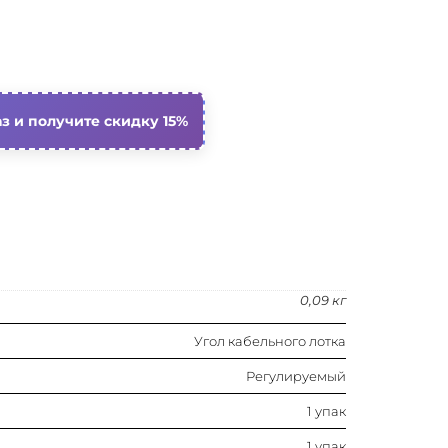
1 упак
Нет
50 мм
з и получите скидку 15%
50 мм
Сталь
Сталь оцинкованная
0,09 кг
Россия
Угол кабельного лотка
С соединит. разъемом в комплекте
Регулируемый
2 мм
1 упак
1 упак