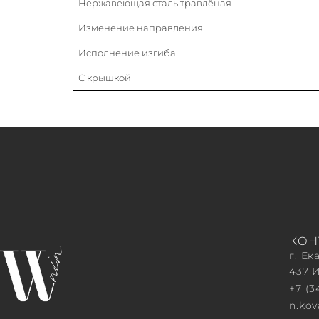
Нержавеющая сталь травлёная
Изменение направления
Исполнение изгиба
С крышкой
КОН
г. Ек
437 
+7 (3
n.ko