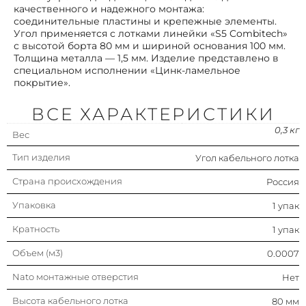
1.50 мм
качественного и надежного монтажа:
соединительные пластины и крепежные элементы.
Угол применяется с лотками линейки «S5 Combitech»
Модель/исполнение
С соединит. разъемом в
с высотой борта 80 мм и шириной основания 100 мм.
комплекте
Толщина металла — 1,5 мм. Изделие представлено в
специальном исполнении «Цинк-ламельное
Цвет
Серый
покрытие».
Защитное покрытие поверхности
Цинк-ламельное
ВСЕ ХАРАКТЕРИСТИКИ
покрытие
0,3 кг
Вес
Подходит для обеспеч.
Да
целостности цепи
Тип изделия
Угол кабельного лотка
(огнестойкость)
Страна происхождения
Россия
Исполнение для больших
Нет
расстояний (усиленный)
Упаковка
1 упак
Нержавеющая сталь травлёная
Нет
Кратность
1 упак
Объем (м3)
Изменение направления
0.0007
Горизонтальн.
Nato монтажные отверстия
Нет
Исполнение изгиба
Плавный изгиб
Высота кабельного лотка
80 мм