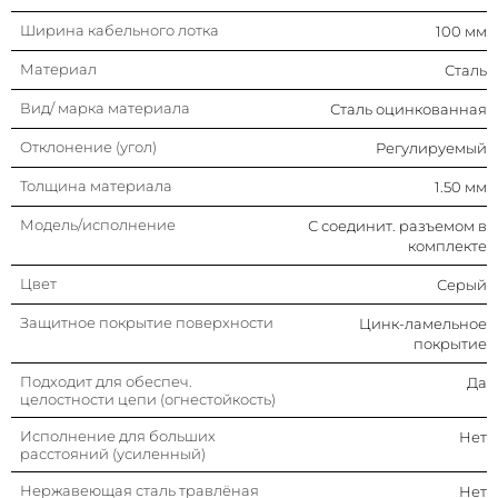
С крышкой
Нет
Ширина кабельного лотка
100 мм
Материал
Сталь
Вид/ марка материала
Сталь оцинкованная
Отклонение (угол)
Регулируемый
Толщина материала
1.50 мм
Модель/исполнение
С соединит. разъемом в
комплекте
Цвет
Серый
Защитное покрытие поверхности
Цинк-ламельное
покрытие
Подходит для обеспеч.
Да
целостности цепи (огнестойкость)
Исполнение для больших
Нет
расстояний (усиленный)
Нержавеющая сталь травлёная
Нет