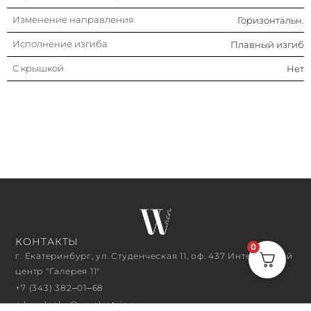
Изменение направления
Горизонтальн.
Исполнение изгиба
Плавный изгиб
С крышкой
Нет
КОНТАКТЫ
0
г. Екатеринбург, ул. Студенческая 11, оф. 437 Интерьерный
центр "Галерея 11"
+7 (343) 382‒01‒68
n.kovalenko@wwelectric.ru