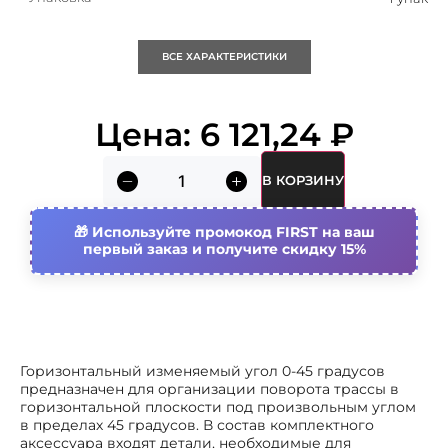
Кратность
1 упак
ВСЕ ХАРАКТЕРИСТИКИ
Объем (м3)
0.0007
Цена:
6 121,24
₽
Nato монтажные отверстия
Нет
В КОРЗИНУ
Высота кабельного лотка
80 мм
Используйте промокод FIRST на ваш
Ширина кабельного лотка
первый заказ и получите скидку 15%
100 мм
Материал
Сталь
Вид/ марка материала
Сталь оцинкованная
Горизонтальный изменяемый угол 0-45 градусов
предназначен для организации поворота трассы в
Отклонение (угол)
Регулируемый
горизонтальной плоскости под произвольным углом
в пределах 45 градусов. В состав комплектного
аксессуара входят детали, необходимые для
Толщина материала