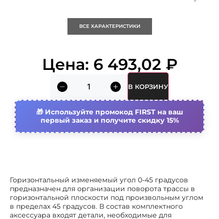
Кратность
1 упак
ВСЕ ХАРАКТЕРИСТИКИ
Nato монтажные отверстия
Нет
Цена:
6 493,02
₽
Высота кабельного лотка
100 мм
В КОРЗИНУ
Ширина кабельного лотка
200 мм
Используйте промокод FIRST на ваш
Материал
первый заказ и получите скидку 15%
Сталь
Вид/ марка материала
Сталь оцинкованная
Страна происхождения
Россия
Горизонтальный изменяемый угол 0-45 градусов
предназначен для организации поворота трассы в
Модель/исполнение
С соединит. разъемом в
горизонтальной плоскости под произвольным углом
комплекте
в пределах 45 градусов. В состав комплектного
аксессуара входят детали, необходимые для
Толщина материала
1.20 мм