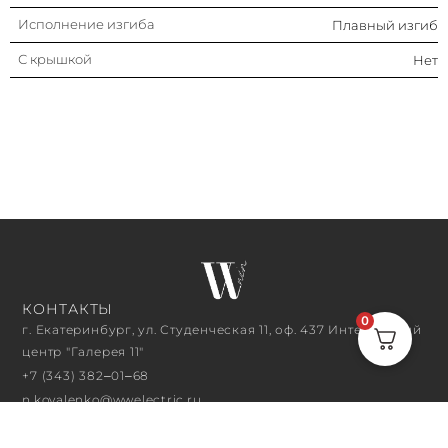
Исполнение изгиба
Плавный изгиб
С крышкой
Нет
КОНТАКТЫ
0
г. Екатеринбург, ул. Студенческая 11, оф. 437 Интерьерный
центр "Галерея 11"
+7 (343) 382‒01‒68
n.kovalenko@wwelectric.ru
ЧАСЫ РАБОТЫ
10:00 - 18:00