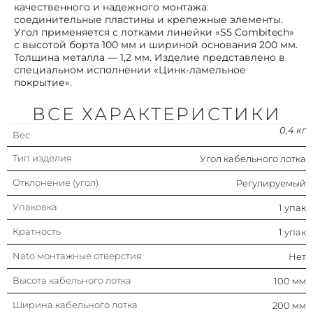
качественного и надежного монтажа:
соединительные пластины и крепежные элементы.
Угол применяется с лотками линейки «S5 Combitech»
Цвет
Серый
с высотой борта 100 мм и шириной основания 200 мм.
Толщина металла — 1,2 мм. Изделие представлено в
специальном исполнении «Цинк-ламельное
Защитное покрытие поверхности
Цинк-ламельное
покрытие».
покрытие
Подходит для обеспеч.
Да
ВСЕ ХАРАКТЕРИСТИКИ
целостности цепи
(огнестойкость)
0,4 кг
Вес
Исполнение для больших
Нет
Тип изделия
Угол кабельного лотка
расстояний (усиленный)
Отклонение (угол)
Регулируемый
Нержавеющая сталь травлёная
Нет
Упаковка
1 упак
Изменение направления
Горизонтальн.
Кратность
1 упак
Nato монтажные отверстия
Исполнение изгиба
Нет
Плавный изгиб
Высота кабельного лотка
100 мм
С крышкой
Нет
Ширина кабельного лотка
200 мм