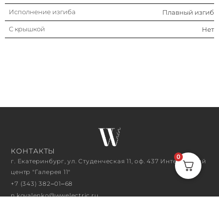
Исполнение изгиба
Плавный изгиб
С крышкой
Нет
КОНТАКТЫ
0
г. Екатеринбург, ул. Студенческая 11, оф. 437 Интерьерный
центр "Галерея 11"
+7 (343) 382‒01‒68
n.kovalenko@wwelectric.ru
ЧАСЫ РАБОТЫ
10:00 - 18:00