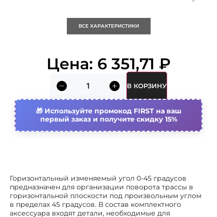
Кратность
1 упак
ВСЕ ХАРАКТЕРИСТИКИ
Nato монтажные отверстия
Нет
Цена:
6 351,71
₽
Высота кабельного лотка
50 мм
В КОРЗИНУ
Ширина кабельного лотка
200 мм
Используйте промокод FIRST на ваш
Материал
первый заказ и получите скидку 15%
Сталь
Вид/ марка материала
Сталь оцинкованная
Страна происхождения
Россия
Горизонтальный изменяемый угол 0-45 градусов
предназначен для организации поворота трассы в
Модель/исполнение
С соединит. разъемом в
горизонтальной плоскости под произвольным углом
комплекте
в пределах 45 градусов. В состав комплектного
аксессуара входят детали, необходимые для
Толщина материала
1.20 мм