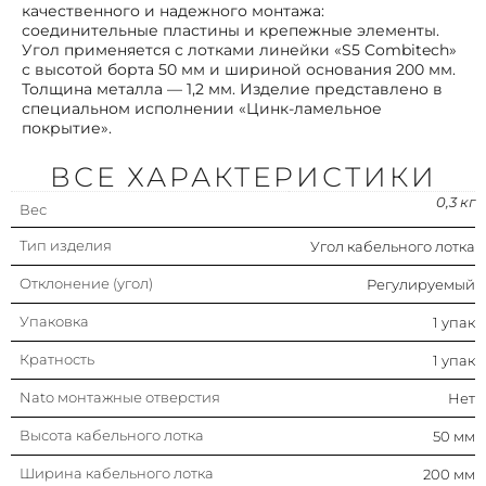
качественного и надежного монтажа:
соединительные пластины и крепежные элементы.
Угол применяется с лотками линейки «S5 Combitech»
Цвет
Серый
с высотой борта 50 мм и шириной основания 200 мм.
Толщина металла — 1,2 мм. Изделие представлено в
специальном исполнении «Цинк-ламельное
Защитное покрытие поверхности
Цинк-ламельное
покрытие».
покрытие
Подходит для обеспеч.
Да
ВСЕ ХАРАКТЕРИСТИКИ
целостности цепи
(огнестойкость)
0,3 кг
Вес
Исполнение для больших
Нет
Тип изделия
Угол кабельного лотка
расстояний (усиленный)
Отклонение (угол)
Регулируемый
Нержавеющая сталь травлёная
Нет
Упаковка
1 упак
Изменение направления
Горизонтальн.
Кратность
1 упак
Nato монтажные отверстия
Исполнение изгиба
Нет
Плавный изгиб
Высота кабельного лотка
50 мм
С крышкой
Нет
Ширина кабельного лотка
200 мм