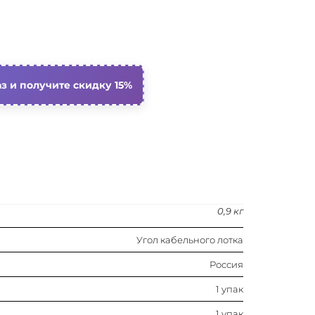
1 упак
0.001
Нет
з и получите скидку 15%
50 мм
400 мм
Сталь
0,9 кг
Сталь оцинкованная
Угол кабельного лотка
Регулируемый
Россия
1.20 мм
1 упак
1 упак