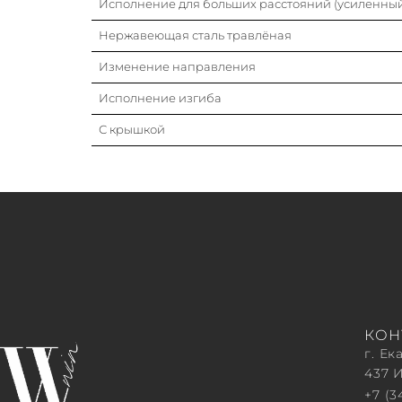
Исполнение для больших расстояний (усиленны
Нержавеющая сталь травлёная
Изменение направления
Исполнение изгиба
С крышкой
КОН
г. Ек
437 
+7 (3