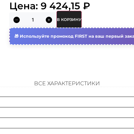
Кратность
Цена:
9 424,15
₽
Объем (м3)
В КОРЗИНУ
Nato монтажные отверстия
Используйте промокод FIRST на ваш первый зака
Высота кабельного лотка
Ширина кабельного лотка
Материал
ВСЕ ХАРАКТЕРИСТИКИ
Вид/ марка материала
Отклонение (угол)
Толщина материала