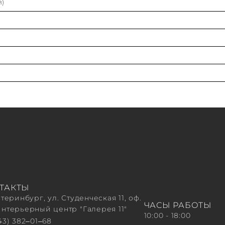
й)
ТАКТЫ
атеринбург, ул. Студенческая 11, оф.
ЧАСЫ РАБОТЫ
Интерьерный центр "Галерея 11"
10:00 - 18:00
43) 382‒01‒68