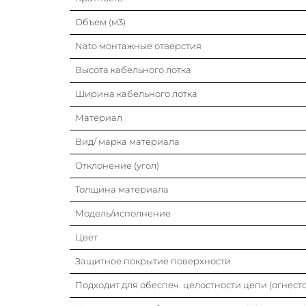
Объем (м3)
Nato монтажные отверстия
Высота кабельного лотка
Ширина кабельного лотка
Материал
Вид/ марка материала
Отклонение (угол)
Толщина материала
Модель/исполнение
Цвет
Защитное покрытие поверхности
Подходит для обеспеч. целостности цепи (огнесто