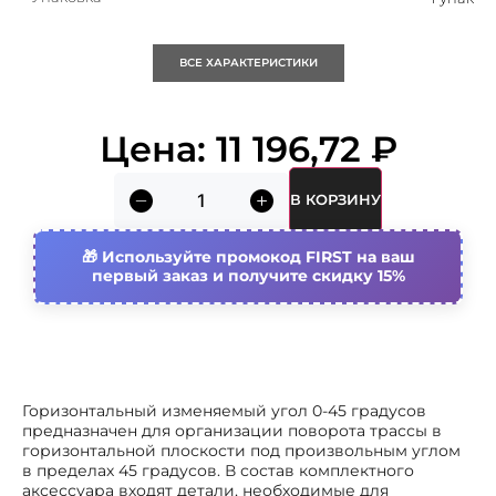
Кратность
1 упак
ВСЕ ХАРАКТЕРИСТИКИ
Объем (м3)
0.001
Цена:
11 196,72
₽
Nato монтажные отверстия
Нет
В КОРЗИНУ
Высота кабельного лотка
50 мм
Используйте промокод FIRST на ваш
Ширина кабельного лотка
первый заказ и получите скидку 15%
500 мм
Материал
Сталь
Вид/ марка материала
Сталь оцинкованная
Горизонтальный изменяемый угол 0-45 градусов
предназначен для организации поворота трассы в
Отклонение (угол)
Регулируемый
горизонтальной плоскости под произвольным углом
в пределах 45 градусов. В состав комплектного
аксессуара входят детали, необходимые для
Толщина материала