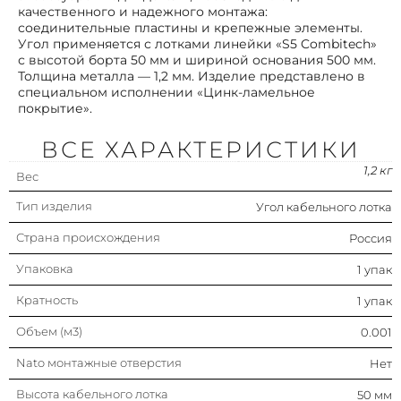
1.20 мм
качественного и надежного монтажа:
соединительные пластины и крепежные элементы.
Угол применяется с лотками линейки «S5 Combitech»
Модель/исполнение
С соединит. разъемом в
с высотой борта 50 мм и шириной основания 500 мм.
комплекте
Толщина металла — 1,2 мм. Изделие представлено в
специальном исполнении «Цинк-ламельное
Цвет
Серый
покрытие».
Защитное покрытие поверхности
Цинк-ламельное
ВСЕ ХАРАКТЕРИСТИКИ
покрытие
1,2 кг
Вес
Подходит для обеспеч.
Да
целостности цепи
Тип изделия
Угол кабельного лотка
(огнестойкость)
Страна происхождения
Россия
Исполнение для больших
Нет
расстояний (усиленный)
Упаковка
1 упак
Нержавеющая сталь травлёная
Нет
Кратность
1 упак
Объем (м3)
Изменение направления
0.001
Горизонтальн.
Nato монтажные отверстия
Нет
Исполнение изгиба
Плавный изгиб
Высота кабельного лотка
50 мм