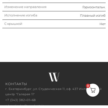
Изменение направления
Горизонтальн.
Исполнение изгиба
Плавный изгиб
С крышкой
Нет
КОНТАКТЫ
0
г. Екатеринбург, ул. Студенческая 11, оф. 437 Интерьерный
центр "Галерея 11"
+7 (343) 382‒01‒68
n.kovalenko@wwelectric.ru