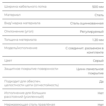
С крышкой
Нет
Ширина кабельного лотка
500 мм
Материал
Сталь
Вид/ марка материала
Сталь оцинкованная
Отклонение (угол)
Регулируемый
Толщина материала
1.20 мм
Модель/исполнение
С соединит. разъемом в
комплекте
Цвет
Серый
Защитное покрытие поверхности
Цинк-ламельное
покрытие
Подходит для обеспеч.
Да
целостности цепи (огнестойкость)
Исполнение для больших
Нет
расстояний (усиленный)
Нержавеющая сталь травлёная
Нет