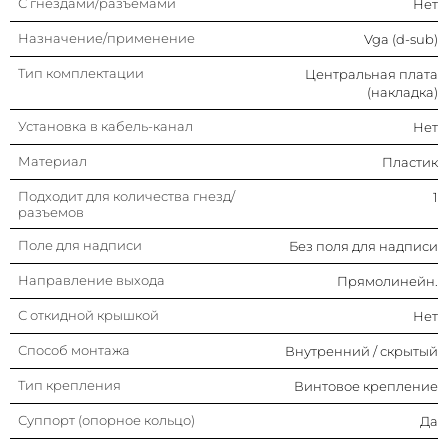
С гнездами/разъемами
Нет
Способ монтажа
Внутренний / скрытый
Назначение/применение
Vga (d-sub)
Тип крепления
Винтовое крепление
Тип комплектации
Центральная плата
(накладка)
Суппорт (опорное кольцо)
Да
Установка в кабель-канал
Нет
Материал
Пластик
Подходит для количества гнезд/
1
разъемов
Поле для надписи
Без поля для надписи
Направление выхода
Прямолинейн.
С откидной крышкой
Нет
Способ монтажа
Внутренний / скрытый
Тип крепления
Винтовое крепление
Суппорт (опорное кольцо)
Да