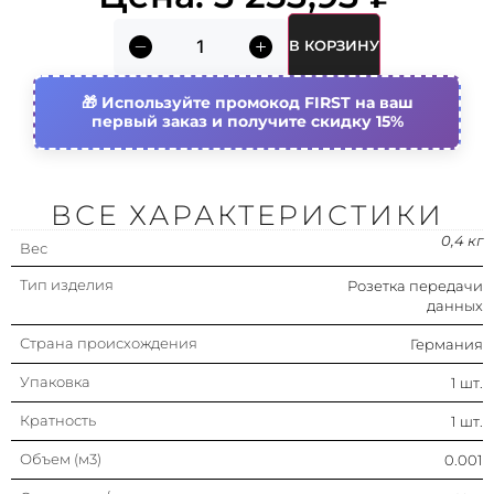
С гнездами/разъемами
Нет
В КОРЗИНУ
Назначение/применение
Vga (d-sub)
Используйте промокод FIRST на ваш
первый заказ и получите скидку 15%
Тип комплектации
Центральная плата
(накладка)
Установка в кабель-канал
Нет
ВСЕ ХАРАКТЕРИСТИКИ
Материал
Пластик
0,4 кг
Вес
Тип изделия
Розетка передачи
Подходит для количества гнезд/
1
данных
разъемов
Страна происхождения
Германия
Поле для надписи
Без поля для надписи
Упаковка
1 шт.
Направление выхода
Прямолинейн.
Кратность
1 шт.
С откидной крышкой
Нет
Объем (м3)
0.001