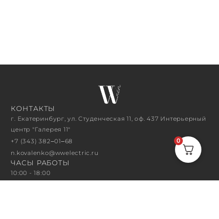
КОНТАКТЫ
г. Екатеринбург, ул. Студенческая 11, оф. 437 Интерьерный
центр "Галерея 11"
0
+7 (343) 382‒01‒68
n.kovalenko@wwelectric.ru
ЧАСЫ РАБОТЫ
10:00 - 18:00
ПОДПИСАТЬСЯ НА РАССЫЛКУ