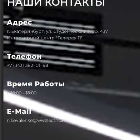
НАШИ КОНТАКТЫ
Адрес
г. Екатеринбург, ул. Студенческая 11, оф. 437
Интерьерный центр "Галерея 11"
Телефон
+7 (343) 382‒01‒68
Время Работы
с 10:00 - 18:00
E-Mail
n.kovalenko@wwelectric.ru