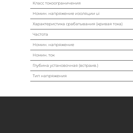
Класс токоограничения
Номин. напряжение изоляции ui
Характеристика срабатывания (кривая тока)
Частота
Номин. напряжение
Номин. ток
Глубина установочная (встраив.)
Тип напряжения