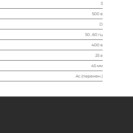
3
25 а
500 в
45 мм
D
50…60 гц
Ac (перемен.)
400 в
25 а
45 мм
Ac (перемен.)