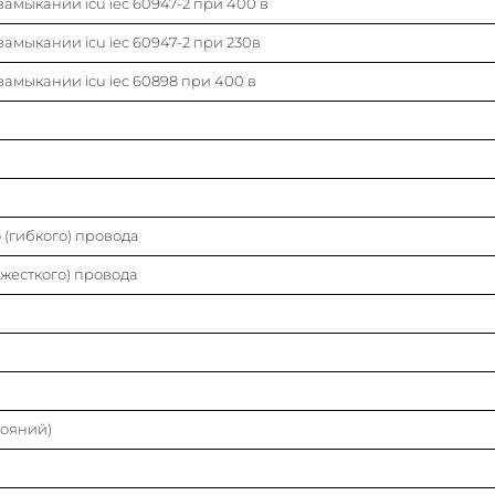
амыкании icu iec 60947-2 при 400 в
Количество защищенных полюсов
амыкании icu iec 60947-2 при 230в
Степень защиты (ip)
амыкании icu iec 60898 при 400 в
Модульная ширина (общ. кол-во модульных
расстояний)
Степень загрязнения
(гибкого) провода
Класс токоограничения
жесткого) провода
Номин. напряжение изоляции ui
Характеристика срабатывания (кривая тока)
Частота
тояний)
Номин. напряжение