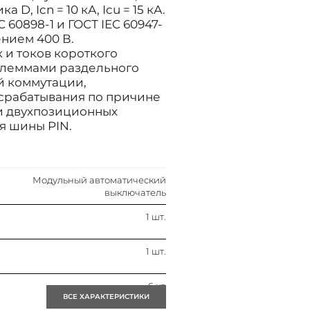
, Icn = 10 кА, Icu = 15 кА.
 60898-1 и ГОСТ IEC 60947-
нием 400 В.
 и токов короткого
клеммами раздельного
й коммутации,
 срабатывания по причине
и двухпозиционных
я шины PIN.
Модульный автоматический
выключатель
1 шт.
1 шт.
6 кв
ВСЕ ХАРАКТЕРИСТИКИ