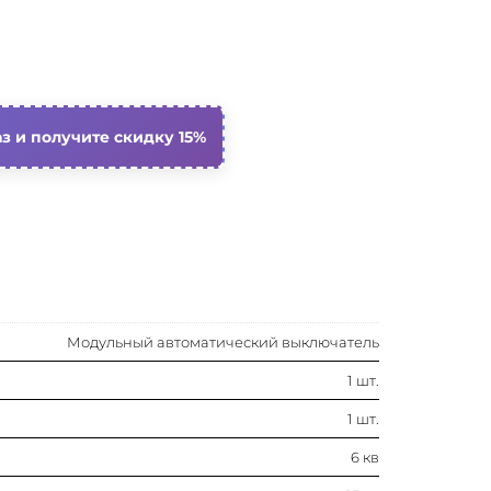
15 ка
30 ка
10 ка
з и получите скидку 15%
4
Да
-35…70 °c
Модульный автоматический выключатель
1…16 мм²
1 шт.
1…25 мм²
1 шт.
10 ка
6 кв