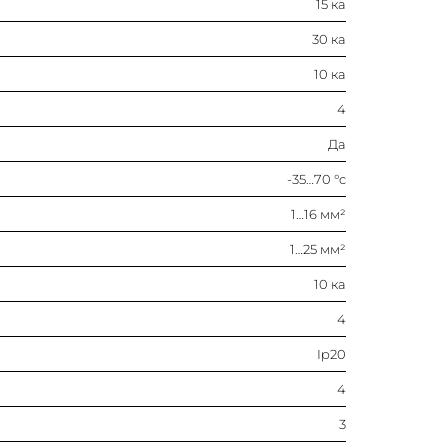
15 ка
4
30 ка
Ip20
10 ка
4
4
Да
3
-35…70 °c
1…16 мм²
3
1…25 мм²
500 в
10 ка
D
4
Ip20
50…60 гц
4
400 в
3