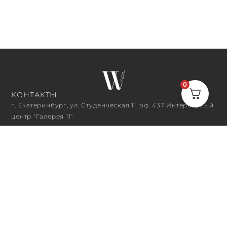
0
КОНТАКТЫ
г. Екатеринбург, ул. Студенческая 11, оф. 437 Интерьерный
центр "Галерея 11"
+7 (343) 382‒01‒68
n.kovalenko@wwelectric.ru
ЧАСЫ РАБОТЫ
10:00 - 18:00
ПОДПИСАТЬСЯ НА РАССЫЛКУ
ПОДПИСАТЬСЯ