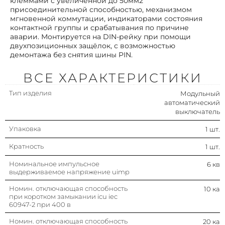
клеммами с увеличенной до 50мм2
присоединительной способностью, механизмом
Поперечн. сечение подключ.
1…50 мм²
мгновенной коммутации, индикаторами состояния
однопроволочного (жесткого)
контактной группы и срабатывания по причине
провода
аварии. Монтируется на DIN-рейку при помощи
двухпозиционных защёлок, с возможностью
Номин. отключающая
10 ка
демонтажа без снятия шины PIN.
способность
Количество защищенных
4
ВСЕ ХАРАКТЕРИСТИКИ
полюсов
Тип изделия
Модульный
Степень защиты (ip)
Ip20
автоматический
выключатель
Модульная ширина (общ. кол-во
6
Упаковка
1 шт.
модульных расстояний)
Кратность
1 шт.
Степень загрязнения
3
Номинальное импульсное
6 кв
выдерживаемое напряжение uimp
Класс токоограничения
3
Номин. отключающая способность
10 ка
при коротком замыкании icu iec
Номин. напряжение изоляции ui
500 в
60947-2 при 400 в
Номин. отключающая способность
20 ка
Характеристика срабатывания
D