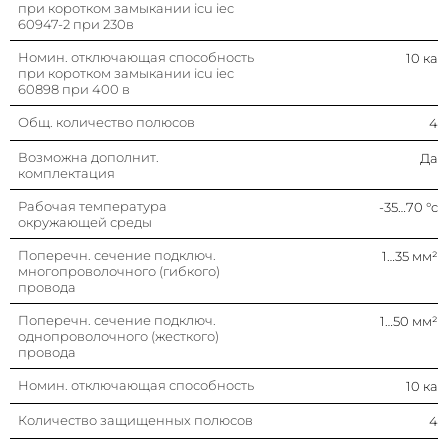
при коротком замыкании icu iec
(кривая тока)
60947-2 при 230в
Частота
50…60 гц
Номин. отключающая способность
10 ка
при коротком замыкании icu iec
60898 при 400 в
Номин. напряжение
400 в
Общ. количество полюсов
4
Номин. ток
100 а
Возможна дополнит.
Да
комплектация
Глубина установочная (встраив.)
45 мм
Рабочая температура
-35…70 °c
окружающей среды
Тип напряжения
Ac (перемен.)
Поперечн. сечение подключ.
1…35 мм²
многопроволочного (гибкого)
провода
Поперечн. сечение подключ.
1…50 мм²
однопроволочного (жесткого)
провода
Номин. отключающая способность
10 ка
Количество защищенных полюсов
4