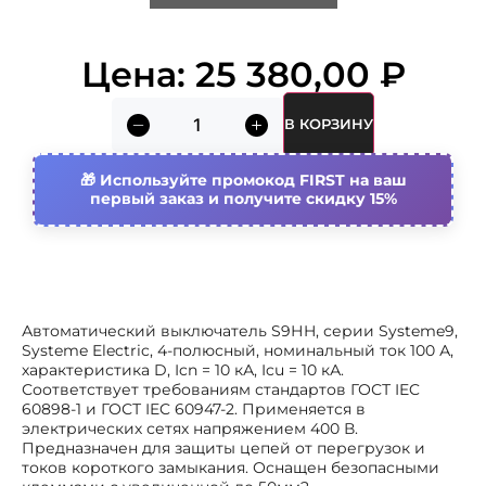
Номин. отключающая
10 ка
способность при коротком
замыкании icu iec 60947-2 при
Цена:
25 380,00
₽
400 в
Номин. отключающая
20 ка
способность при коротком
В КОРЗИНУ
замыкании icu iec 60947-2 при
230в
Используйте промокод FIRST на ваш
Номин. отключающая
10 ка
первый заказ и получите скидку 15%
способность при коротком
замыкании icu iec 60898 при 400
в
Общ. количество полюсов
4
Автоматический выключатель S9НH, серии Systeme9,
Возможна дополнит.
Да
Systeme Electric, 4-полюсный, номинальный ток 100 А,
комплектация
характеристика D, Icn = 10 кА, Icu = 10 кА.
Соответствует требованиям стандартов ГОСТ IEC
Рабочая температура
-35…70 °c
60898-1 и ГОСТ IEC 60947-2. Применяется в
окружающей среды
электрических сетях напряжением 400 В.
Поперечн. сечение подключ.
1…35 мм²
Предназначен для защиты цепей от перегрузок и
многопроволочного (гибкого)
токов короткого замыкания. Оснащен безопасными
провода