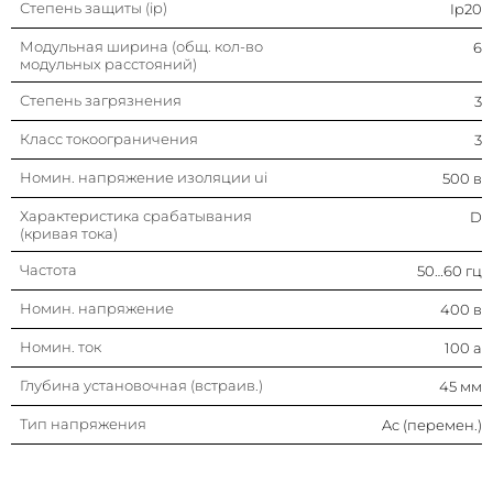
Степень защиты (ip)
Ip20
Модульная ширина (общ. кол-во
6
модульных расстояний)
Степень загрязнения
3
Класс токоограничения
3
Номин. напряжение изоляции ui
500 в
Характеристика срабатывания
D
(кривая тока)
Частота
50…60 гц
Номин. напряжение
400 в
Номин. ток
100 а
Глубина установочная (встраив.)
45 мм
Тип напряжения
Ac (перемен.)