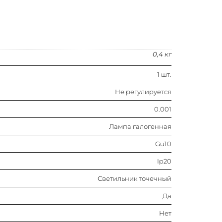
Да
Нет
0,4 кг
Нет
1 шт.
Нет
Не регулируется
Нет
0.001
Лампа галогенная
1 шт.
Gu10
Да
Ip20
Светильник точечный
Нет
Да
Да
Нет