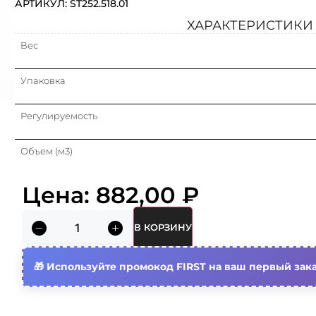
АРТИКУЛ: ST252.518.01
ХАРАКТЕРИСТИКИ
Вес
Упаковка
Регулируемость
Объем (м3)
Тип источника света
Цена:
882,00
₽
Цоколь (патрон) лампы
В КОРЗИНУ
Степень защиты (ip)
Используйте промокод FIRST на ваш первый зака
Тип изделия/компонента