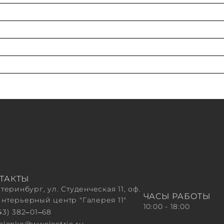
Специальное применение
ТАКТЫ
атеринбург, ул. Студенческая 11, оф.
ЧАСЫ РАБОТЫ
Интерьерный центр "Галерея 11"
10:00 - 18:00
43) 382‒01‒68