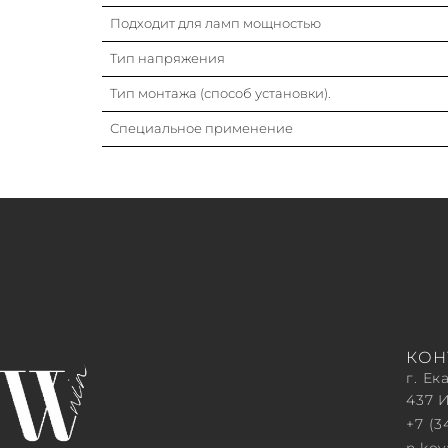
Подходит для ламп мощностью
Тип напряжения
Тип монтажа (способ установки).
Специальное применение
КОН
г. Ек
437 
+7 (3