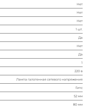
Нет
1
Нет
220 в
Нет
Лампа галогенная сетевого
1 шт.
напряжения
Да
Гипс
Нет
52 мм
Да
1
80 мм
220 в
50 вт
Лампа галогенная сетевого напряжения
Гипс
Ac (перемен.)
52 мм
Прочее
80 мм