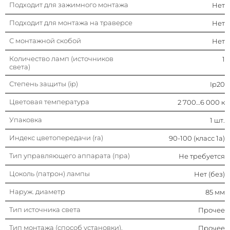
Подходит для зажимного монтажа
Нет
Подходит для монтажа на
Нет
постаменте/полу
Подходит для монтажа на траверсе
Нет
Регулируемость
Не регулируется
С монтажной скобой
Нет
Макс. мощность системы
30 вт
Количество ламп (источников
1
света)
Тип лампы
Светодиод. (led)
Степень защиты (ip)
Ip20
несменная
Цветовая температура
2 700…6 000 к
Угол светового излучения
Средний световой
пучок (луч) 21-40°
Упаковка
1 шт.
С ламп. (источником света) в
Да
Индекс цветопередачи (ra)
90-100 (класс 1a)
комплекте
Тип управляющего аппарата (пра)
Не требуется
Высота/глубина
85 мм
Цоколь (патрон) лампы
Нет (без)
Класс защиты
Ii
Наруж. диаметр
85 мм
Тип источника света
Прочее
Без функции диммирования
Нет
Тип монтажа (способ установки).
Прочее