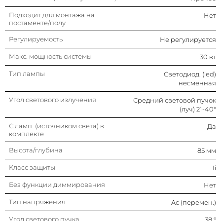
Тип напряжения
Ac (перемен.)
Подходит для монтажа на
Нет
постаменте/полу
Угол светового пучка
38 °
Регулируемость
Не регулируется
Макс. мощность системы
30 вт
Класс энергоэффективности
A++, a+, a (led)
стационарной встроенной
Тип лампы
Светодиод. (led)
лампы
несменная
Подходит для встроенного
Нет
монтажа
Угол светового излучения
Средний световой пучок
(луч) 21-40°
Подходит для ламп мощностью
30 вт
С ламп. (источником света) в
Да
комплекте
Подходит для монтажа на
Да
потолке
Высота/глубина
85 мм
Светораспределение
Симметричный (-ое)
Класс защиты
Ii
Без функции диммирования
Нет
Цвет корпуса
Белый
Тип напряжения
Ac (перемен.)
Подходит для монтажа на
Да
Угол светового пучка
38 °