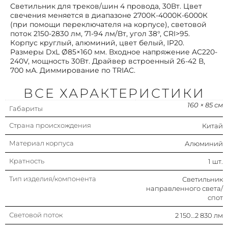
Степень защиты (ip)
Ip20
Светильник для треков/шин 4 провода, 30Вт. Цвет
свечения меняется в диапазоне 2700К-4000К-6000К
(при помощи переключателя на корпусе), световой
Цветовая температура
2 700…6 000 к
поток 2150-2830 лм, 71-94 лм/Вт, угол 38°, CRI>95.
Корпус круглый, алюминий, цвет белый, IP20.
Размеры DxL Ø85×160 мм. Входное напряжение AC220-
Упаковка
1 шт.
240V, мощность 30Вт. Драйвер встроенный 26-42 В,
700 мА. Диммирование по TRIAC.
Индекс цветопередачи (ra)
90-100 (класс 1a)
ВСЕ ХАРАКТЕРИСТИКИ
160 × 85 см
Тип управляющего аппарата
Не требуется
Габариты
(пра)
Страна происхождения
Китай
Цоколь (патрон) лампы
Нет (без)
Материал корпуса
Алюминий
Наруж. диаметр
85 мм
Кратность
1 шт.
Тип изделия/компонента
Светильник
Тип источника света
Прочее
направленного света/
спот
Тип монтажа (способ установки).
Прочее
Световой поток
2 150…2 830 лм