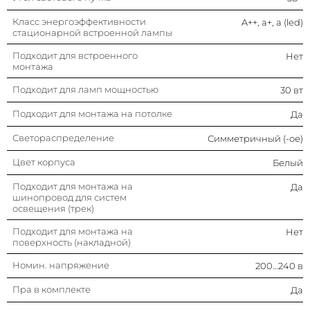
шинопровод для систем
освещения (трек)
Класс энергоэффективности
A++, a+, a (led)
стационарной встроенной лампы
Подходит для монтажа на
Нет
поверхность (накладной)
Подходит для встроенного
Нет
монтажа
Номин. напряжение
200…240 в
Подходит для ламп мощностью
30 вт
Пра в комплекте
Да
Подходит для монтажа на потолке
Да
Светораспределение
Симметричный (-ое)
Подходит для монтажа на стену
Да
Цвет корпуса
Белый
Специальное применение
Нет (без)
Подходит для монтажа на
Да
шинопровод для систем
Цветность света по стандарту en
освещения (трек)
Регулируемая
12464-1
Подходит для монтажа на
Нет
поверхность (накладной)
Цвет свечения
Белый
Номин. напряжение
200…240 в
Подходит для подвесного
Нет
монтажа
Пра в комплекте
Да