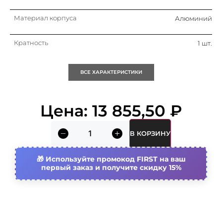
Материал корпуса
Алюминий
Кратность
1 шт.
Тип изделия/компонента
Светильник
ВСЕ ХАРАКТЕРИСТИКИ
направленного света/
спот
Световой поток
2 150…2 830 лм
Цена:
13 855,50
₽
Подходит для зажимного
Нет
В КОРЗИНУ
монтажа
Подходит для монтажа на
Нет
Используйте промокод FIRST на ваш
траверсе
первый заказ и получите скидку 15%
С монтажной скобой
Нет
Количество ламп (источников
1
света)